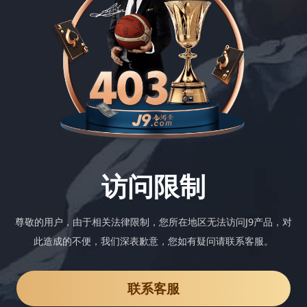
访问限制
尊敬的用户，由于相关法律限制，您所在地区无法访问J9产品，对
此造成的不便，我们深表歉意，您如有疑问请联系客服。
联系客服