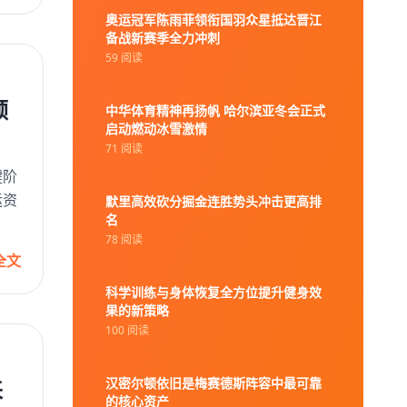
奥运冠军陈雨菲领衔国羽众星抵达晋江
备战新赛季全力冲刺
59 阅读
领
中华体育精神再扬帆 哈尔滨亚冬会正式
启动燃动冰雪激情
71 阅读
键阶
运资
默里高效砍分掘金连胜势头冲击更高排
名
78 阅读
全文
科学训练与身体恢复全方位提升健身效
果的新策略
100 阅读
来
汉密尔顿依旧是梅赛德斯阵容中最可靠
的核心资产