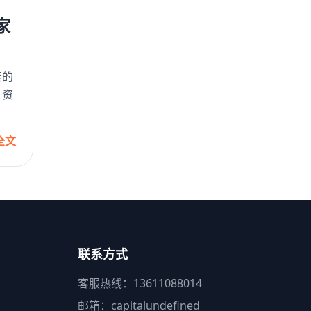
家
衰的
、资
全文
联系方式
客服热线：13611088014
邮箱：capitalundefined