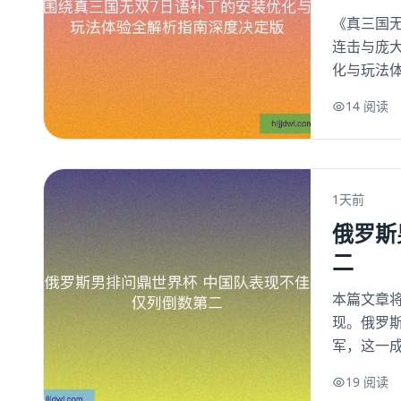
《真三国
连击与庞
化与玩法体
14 阅读
1天前
俄罗斯
二
本篇文章
现。俄罗
军，这一成
19 阅读