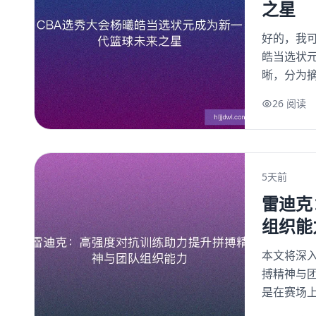
之星
好的，我可
皓当选状元
晰，分为摘
26 阅读
5天前
雷迪克
组织能
本文将深入
搏精神与
是在赛场上