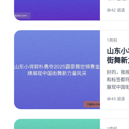
42 阅读
1周前
山东小
街舞新
好的，我按
和标签都符
展现中国街
43 阅读
1周前