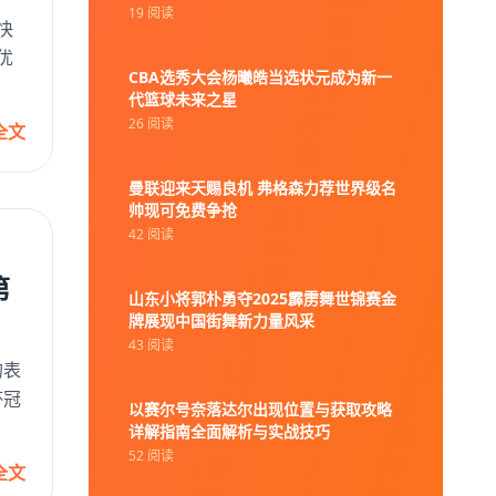
19 阅读
快
优
CBA选秀大会杨曦皓当选状元成为新一
代篮球未来之星
26 阅读
全文
曼联迎来天赐良机 弗格森力荐世界级名
帅现可免费争抢
42 阅读
第
山东小将郭朴勇夺2025霹雳舞世锦赛金
牌展现中国街舞新力量风采
43 阅读
的表
杯冠
以赛尔号奈落达尔出现位置与获取攻略
详解指南全面解析与实战技巧
52 阅读
全文