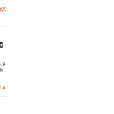
全文
国
段落
牌
全文