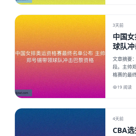
3天前
中国女
球队冲
文章摘要
段。主帅
格赛的最终
19 阅读
4天前
CBA