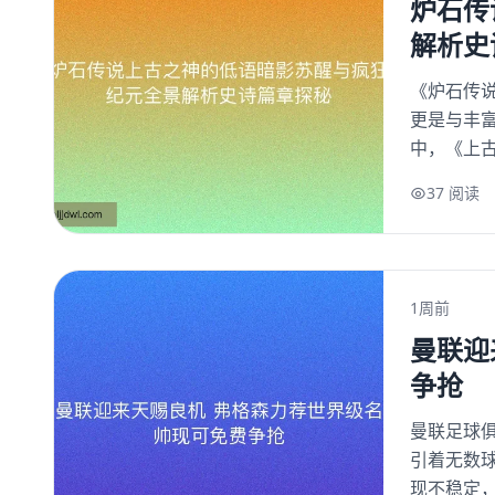
炉石传
解析史
《炉石传
更是与丰
中，《上古
37 阅读
1周前
曼联迎
争抢
曼联足球
引着无数
现不稳定，