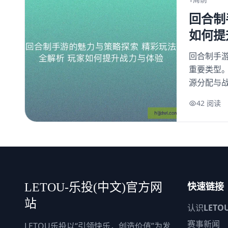
回合制
如何提
回合制手
重要类型
源分配与战
42 阅读
快速链接
LETOU-乐投(中文)官方网
站
认识
LETO
赛事新闻
LETOU乐投以“引领快乐，创造价值”为发