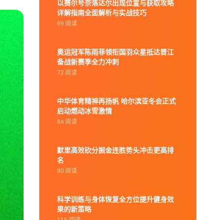
以赛尔号奈落达尔出现位置与获取攻略
详解指南全面解析与实战技巧
69 阅读
奥运冠军陈雨菲领衔国羽众星抵达晋江
备战新赛季全力冲刺
72 阅读
中华体育精神再扬帆 哈尔滨亚冬会正式
启动燃动冰雪激情
84 阅读
默里高效砍分掘金连胜势头冲击更高排
名
90 阅读
科学训练与身体恢复全方位提升健身效
果的新策略
115 阅读