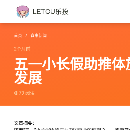
首页
/
赛事新闻
2个月前
五一小长假助推体
发展
79 阅读
文章摘要：