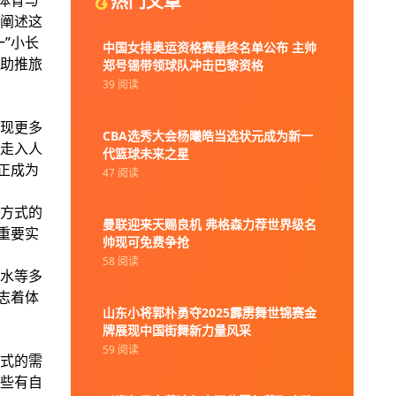
热门文章
体育与
阐述这
”小长
中国女排奥运资格赛最终名单公布 主帅
助推旅
郑号锡带领球队冲击巴黎资格
39 阅读
现更多
CBA选秀大会杨曦皓当选状元成为新一
走入人
代篮球未来之星
正成为
47 阅读
方式的
曼联迎来天赐良机 弗格森力荐世界级名
重要实
帅现可免费争抢
58 阅读
水等多
志着体
山东小将郭朴勇夺2025霹雳舞世锦赛金
牌展现中国街舞新力量风采
59 阅读
式的需
些有自