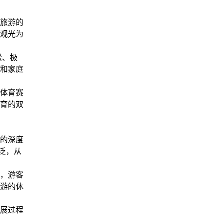
旅游的
观光为
松、极
和家庭
体育赛
育的双
的深度
泛，从
，游客
游的休
展过程