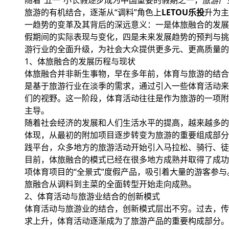
随着“五一”小长假逐步成为中国重要的假期之一，旅游
旅游的有机结合，逐渐从“调料”角色上
LETOU乐投
升为主
一趋势的变革及其背后的深远意义：一是体旅融合的发展
假期间的实际表现与变化，四是未来发展趋势的预判与挑
游行业的全面升级，为社会大众提供更多元、更高质量的
1、体旅融合的发展历程与现状
体旅融合并非新生事物，早在多年前，体育与旅游的结合
是基于旅游行业在淡季的需求，通过引入一些体育活动来
们的视野。这一阶段，体育活动往往是作为旅游的一项附
主导。
随着社会经济的发展和人们生活水平的提高，越来越多的
体现，从最初的附加项目逐步转变为旅游的重要组成部分
践平台，众多地方的旅游活动开始引入马拉松、骑行、徒
目前，体旅融合的模式已经在很多地方成熟并取得了成功
项体育项目的“全景式”度假产品，吸引着大量的游客参
旅融合从调料到主菜的全面转型开始走向成熟。
2、体育活动与旅游业结合的创新模式
体育活动与旅游业的结合，创新模式层出不穷。过去，传
求上升，体育活动逐渐成为了旅游产品的重要构成部分。