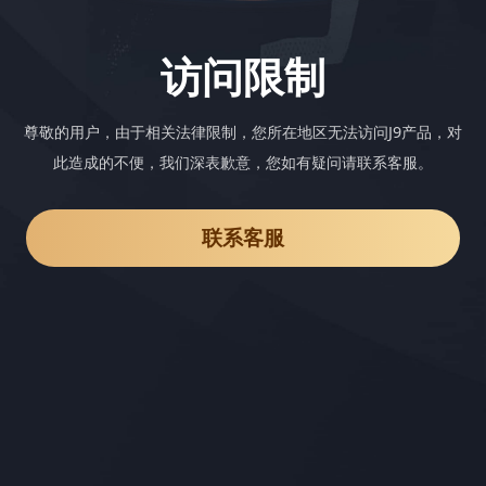
访问限制
尊敬的用户，由于相关法律限制，您所在地区无法访问J9产品，对
此造成的不便，我们深表歉意，您如有疑问请联系客服。
联系客服